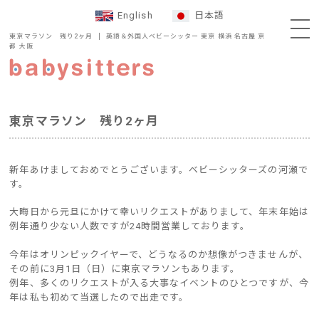
English
日本語
東京マラソン 残り2ヶ月
英語＆外国人ベビーシッター 東京 横浜 名古屋 京
都 大阪
東京マラソン 残り2ヶ月
新年あけましておめでとうございます。ベビーシッターズの河瀬で
す。
大晦日から元旦にかけて幸いリクエストがありまして、年末年始は
例年通り少ない人数ですが24時間営業しております。
今年はオリンピックイヤーで、どうなるのか想像がつきませんが、
その前に3月1日（日）に東京マラソンもあります。
例年、多くのリクエストが入る大事なイベントのひとつですが、今
年は私も初めて当選したので出走です。