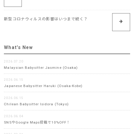
新型コロナウィルスの影響はいつまで続く？
What's New
2026.07.20
Malaysian Babysitter Jasmine (Osaka)
2026.06.15
Japanese Babysitter Haruki (Osaka-Kobe)
2026.06.15
Chilean Babysitter Isidora (Tokyo)
2026.06.04
SNSやGoogle Maps投稿で10%OFF！