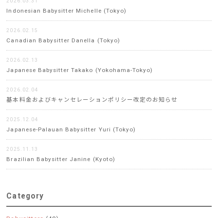
2026.03.31
Indonesian Babysitter Michelle (Tokyo)
2026.02.15
Canadian Babysitter Danella (Tokyo)
2026.02.13
Japanese Babysitter Takako (Yokohama-Tokyo)
2026.02.04
基本料金およびキャンセレーションポリシー改定のお知らせ
2025.12.04
Japanese-Palauan Babysitter Yuri (Tokyo)
2025.11.13
Brazilian Babysitter Janine (Kyoto)
Category