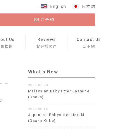
English
日本語
ご予約
out Us
Reviews
Contact Us
代表挨拶
お客様の声
ご予約
What's New
2026.07.20
Malaysian Babysitter Jasmine
(Osaka)
す
2026.06.15
Japanese Babysitter Haruki
(Osaka-Kobe)