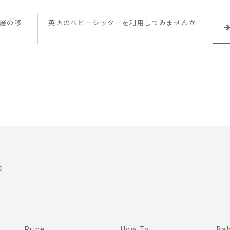
層の移
英語のベビーシッターを利用してみませんか
内
Price
How To
Bab