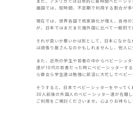
また、アメリカでは日常的に長時間ベビーシッ
諸国では、短時間、不定期で利用する割合が多
現在では、世界各国で核家族化が増え、各地の
が、日本ではまだまだ諸外国に比べて一般的で
それが良いか悪いかは別として、日本になかな
は頑張り屋さんなのかもしれませんし、他人に
また、近所の学生や若者の中からベビーシッタ
達が10代の若者だった時にベビーシッターす
ら彼女ら学生達は勉強に部活に大忙しでベビー
そうすると、日本でベビーシッターをやってく
30人前後の外国人のベビーシッター達が在籍
ご利用をご検討くださいませ。心よりお待ちし