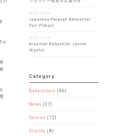
ンポリシー改定のお知らせ
ッパ
2025.12.04
Japanese-Palauan Babysitter
す
Yuri (Tokyo)
2025.11.13
さん
Brazilian Babysitter Janine
(Kyoto)
親
彼
Category
は
Babysitters
(40)
度
News
(27)
Recruit
(12)
Stories
(8)