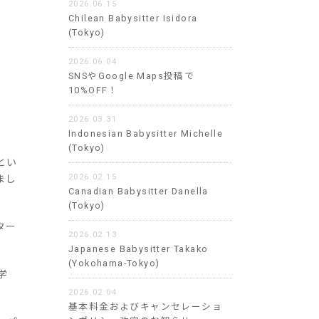
2026.06.15
Chilean Babysitter Isidora
(Tokyo)
2026.06.04
SNSやGoogle Maps投稿で
10%OFF！
2026.03.31
Indonesian Babysitter Michelle
(Tokyo)
とい
2026.02.15
まし
Canadian Babysitter Danella
(Tokyo)
ター
2026.02.13
Japanese Babysitter Takako
(Yokohama-Tokyo)
学
2026.02.04
基本料金およびキャンセレーショ